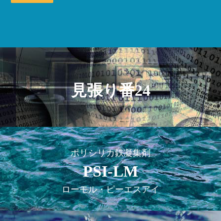
見張り番24
ポリシリカ鉄凝集剤
PSI-LM
ローモル・ピーエスアイ