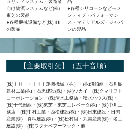
ュリティシステム・製造業
品
向け物流システムなど(株)
●各種シリコーンなどモメ
東芝の製品
ンティブ・パフォーマン
●各種機械設備など(株) IHI
ス・マテリアルズ・ジャパ
の製品
ンの製品
【主要取引先】（五十音順）
(株)ＩＨＩ・ＩＨＩ運搬機械（株）・(株)淺沼組・石川島
建材工業(株)・石黒建設(株)・(株)ウカイ・(株)クマリフト
コーポレーション・(株)清水工務店・積水ハウス(株)・
(株)千代田組・(株)東芝・東芝エレベータ(株)・(株)中川工
務店・(株)中村工業・西松建設(株)・(株)日東建設・日陶
産業(株)・真柄建設(株)・(株)松村組・丸美産業(株)・名工
建設(株)・(株)ワタナベフーマック・他