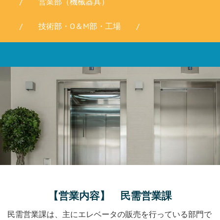
/ 営業部（機械器具）
/ 技術部・O＆M部・工場 /
【営業内容】 民需営業課
民需営業課は、主にエレベータの販売を行っている部門で