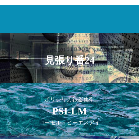
見張り番24
ポリシリカ鉄凝集剤
PSI-LM
ローモル・ピーエスアイ