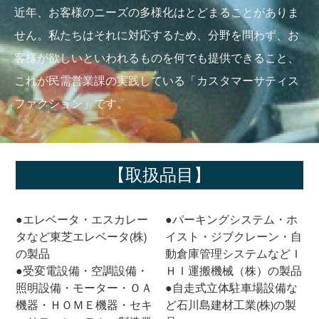
近年、お客様のニーズの多様化はとどまることがありま
せん。私たちはそれに対応するため、分野を問わず、お
客様が欲しいといわれるものを何でも提供できること、
これが民需営業課の実践している「カスタマーサティス
ファクション」です。
【取扱品目】
●エレベータ・エスカレー
●パーキングシステム・ホ
タなど東芝エレベータ(株)
イスト・ジブクレーン・自
の製品
動倉庫管理システムなどＩ
●受変電設備・空調設備・
ＨＩ運搬機械（株）の製品
照明設備・モーター・ＯＡ
●自走式立体駐車場設備な
機器・ＨＯＭＥ機器・セキ
ど石川島建材工業(株)の製